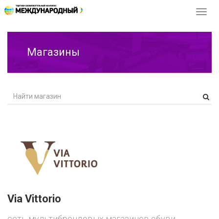
Перек
навиг
Магазины
Via Vittorio
сеть мультибрендовых магазинов обуви