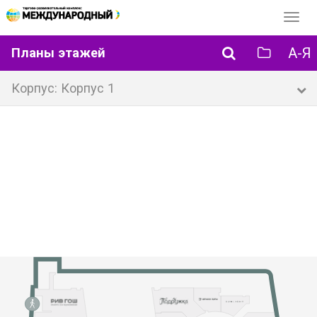
Перек
навиг
А-Я
Планы этажей
Корпус: Корпус 1