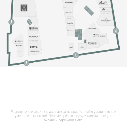
Разведите или сдвиньте два пальца на экране, чтобы увеличить или
уменьшить масштаб. Перемещайте карту удерживая палец на
экране и перемещая его.