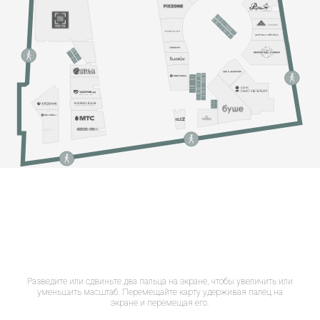
Разведите или сдвиньте два пальца на экране, чтобы увеличить или
уменьшить масштаб. Перемещайте карту удерживая палец на
экране и перемещая его.