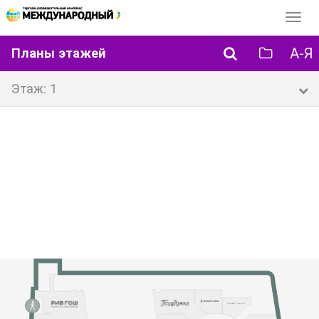
Перек
навиг
А-Я
Планы этажей
Этаж: 1