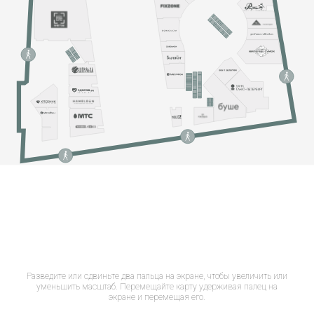
Разведите или сдвиньте два пальца на экране, чтобы увеличить или
уменьшить масштаб. Перемещайте карту удерживая палец на
экране и перемещая его.