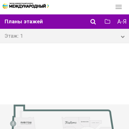
Перек
навиг
А-Я
Планы этажей
Этаж: 1