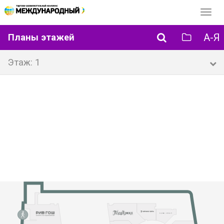
Перек
навиг
А-Я
Планы этажей
Этаж: 1