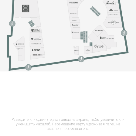
Разведите или сдвиньте два пальца на экране, чтобы увеличить или
уменьшить масштаб. Перемещайте карту удерживая палец на
экране и перемещая его.