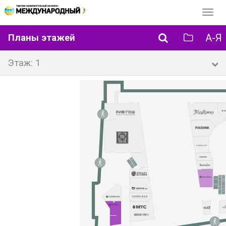
Перек
навиг
А-Я
Планы этажей
Этаж: 1