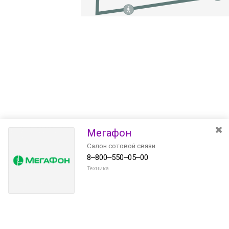
Мегафон
Салон сотовой связи
8‒800‒550‒05‒00
Техника
Разведите или сдвиньте два пальца на экране, чтобы увеличить или
уменьшить масштаб. Перемещайте карту удерживая палец на
Очистить
экране и перемещая его.